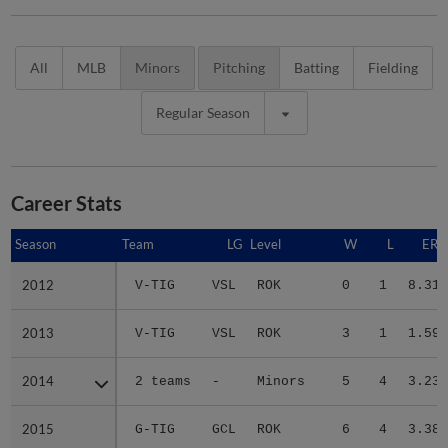
All
MLB
Minors
Pitching
Batting
Fielding
Regular Season
Career Stats
Season
Season
Team
LG
Level
W
L
ERA
2012
2012
V-TIG
VSL
ROK
0
1
8.31
2013
2013
V-TIG
VSL
ROK
3
1
1.59
2014
2014
2 teams
-
Minors
5
4
3.23
2015
2015
G-TIG
GCL
ROK
6
4
3.38