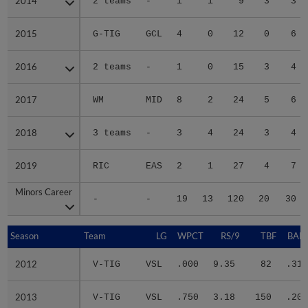
2014
2014
2 teams
-
1
1
9
3
3
2015
2015
G-TIG
GCL
4
0
12
0
6
2016
2016
2 teams
-
1
0
15
3
4
2017
2017
WM
MID
8
2
24
5
6
2018
2018
3 teams
-
3
4
24
3
4
2019
2019
RIC
EAS
2
1
27
4
7
Minors Career
Minors Career
-
-
19
13
120
20
30
Season
Season
Team
LG
WPCT
RS/9
TBF
BABI
2012
2012
V-TIG
VSL
.000
9.35
82
.319
2013
2013
V-TIG
VSL
.750
3.18
150
.204