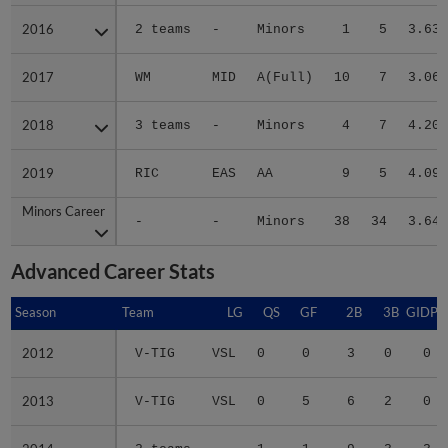
2016
2016
2 teams
-
Minors
1
5
3.63
2017
2017
WM
MID
A(Full)
10
7
3.06
2018
2018
3 teams
-
Minors
4
7
4.20
2019
2019
RIC
EAS
AA
9
5
4.09
Minors Career
Minors Career
-
-
Minors
38
34
3.64
Advanced Career Stats
Season
Season
Team
LG
QS
GF
2B
3B
GIDP
2012
2012
V-TIG
VSL
0
0
3
0
0
2013
2013
V-TIG
VSL
0
5
6
2
0