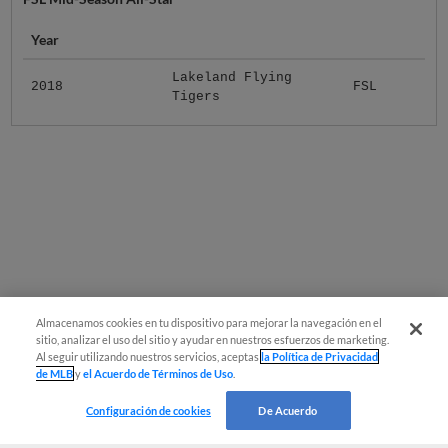
Year
Lakeland Flying
2018
FSL
Tigers
Almacenamos cookies en tu dispositivo para mejorar la navegación en el
sitio, analizar el uso del sitio y ayudar en nuestros esfuerzos de marketing.
Al seguir utilizando nuestros servicios, aceptas
la Política de Privacidad
de MLB
y
el Acuerdo de Términos de Uso
.
Configuración de cookies
De Acuerdo