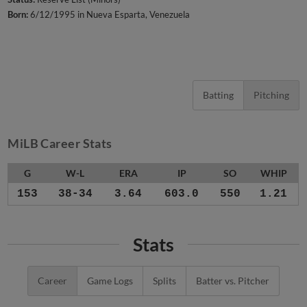
Born:
6/12/1995 in Nueva Esparta, Venezuela
Batting
Pitching
MiLB Career Stats
G
W-L
ERA
IP
SO
WHIP
153
38-34
3.64
603.0
550
1.21
Stats
Career
Game Logs
Splits
Batter vs. Pitcher