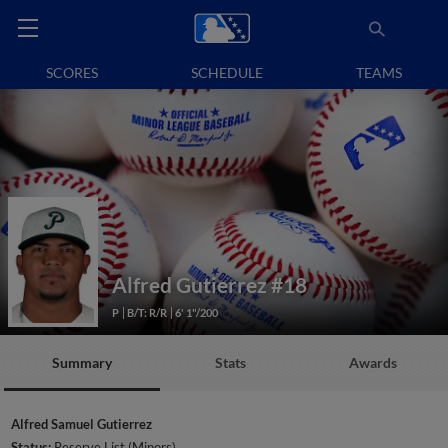
SCORES
SCHEDULE
TEAMS
Alfred Gutierrez
#18
P
B/T: R/R
6' 1"/200
Summary
Stats
Awards
Alfred Samuel Gutierrez
Status:
Reserve List (Minors)