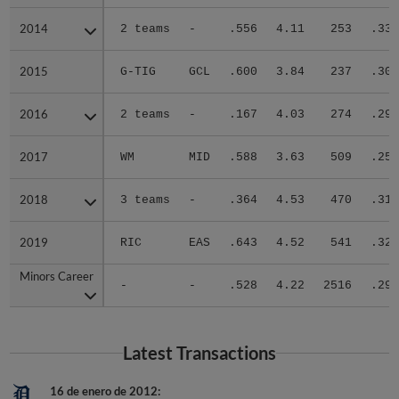
2014
2014
2 teams
-
.556
4.11
253
.335
2015
2015
G-TIG
GCL
.600
3.84
237
.304
2016
2016
2 teams
-
.167
4.03
274
.297
2017
2017
WM
MID
.588
3.63
509
.257
2018
2018
3 teams
-
.364
4.53
470
.317
2019
2019
RIC
EAS
.643
4.52
541
.323
Minors Career
Minors Career
-
-
.528
4.22
2516
.298
Latest Transactions
16 de enero de 2012