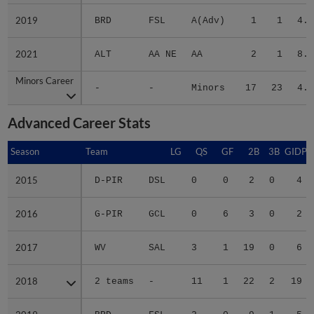
2019
2019
BRD
FSL
A(Adv)
1
1
4.6
2021
2021
ALT
AA NE
AA
2
1
8.3
Minors Career
Minors Career
-
-
Minors
17
23
4.2
Advanced Career Stats
Season
Season
Team
LG
QS
GF
2B
3B
GIDP
2015
2015
D-PIR
DSL
0
0
2
0
4
2016
2016
G-PIR
GCL
0
6
3
0
2
2017
2017
WV
SAL
3
1
19
0
6
2018
2018
2 teams
-
11
1
22
2
19