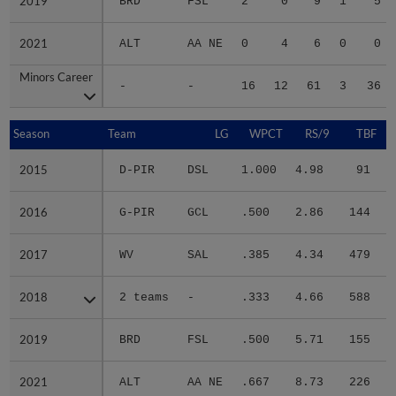
2019
2019
BRD
FSL
2
0
9
1
5
2021
2021
ALT
AA NE
0
4
6
0
0
Minors Career
Minors Career
-
-
16
12
61
3
36
Season
Season
Team
LG
WPCT
RS/9
TBF
2015
2015
D-PIR
DSL
1.000
4.98
91
.
2016
2016
G-PIR
GCL
.500
2.86
144
.
2017
2017
WV
SAL
.385
4.34
479
.
2018
2018
2 teams
-
.333
4.66
588
.
2019
2019
BRD
FSL
.500
5.71
155
.
2021
2021
ALT
AA NE
.667
8.73
226
.