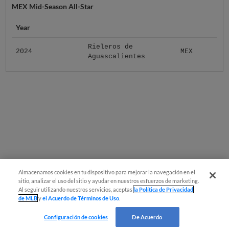
MEX Mid-Season All-Star
Year
Rieleros de
2024
MEX
Aguascalientes
Almacenamos cookies en tu dispositivo para mejorar la navegación en el
sitio, analizar el uso del sitio y ayudar en nuestros esfuerzos de marketing.
Al seguir utilizando nuestros servicios, aceptas
la Política de Privacidad
de MLB
y
el Acuerdo de Términos de Uso
.
Configuración de cookies
De Acuerdo