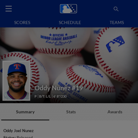
SCORES
SCHEDULE
TEAMS
Oddy Nunez
#19
P
B/T: L/L
6' 8"/230
Summary
Stats
Awards
Oddy Joel Nunez
Status:
Released