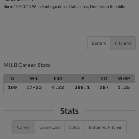
Born:
12/20/1996 in Santiago de los Caballeros, Dominican Republic
Batting
Pitching
MiLB Career Stats
G
W-L
ERA
IP
SO
WHIP
109
17-23
4.22
386.1
297
1.35
Stats
Career
Game Logs
Splits
Batter vs. Pitcher