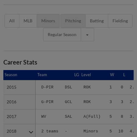
All
MLB
Minors
Pitching
Batting
Fielding
Regular Season
Career Stats
Season
Season
Team
LG
Level
W
L
E
2015
2015
D-PIR
DSL
ROK
1
0
2.0
2016
2016
G-PIR
GCL
ROK
3
3
2.3
2017
2017
WV
SAL
A(Full)
5
8
3.7
2018
2018
2 teams
-
Minors
5
10
4.0