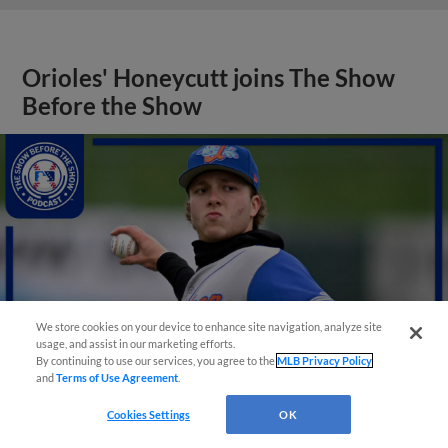
Orioles' Honeycutt joins The Show
Before the Show
We store cookies on your device to enhance site navigation, analyze site
usage, and assist in our marketing efforts.
By continuing to use our services, you agree to the
MLB Privacy Policy
and
Terms of Use Agreement
.
Cookies Settings
OK
View More