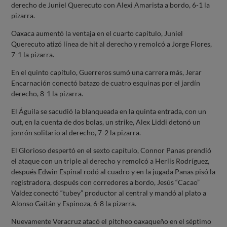
derecho de Juniel Querecuto con Alexi Amarista a bordo, 6-1 la
pizarra.
Oaxaca aumentó la ventaja en el cuarto capítulo, Juniel
Querecuto atizó línea de hit al derecho y remolcó a Jorge Flores,
7-1 la pizarra.
En el quinto capítulo, Guerreros sumó una carrera más, Jerar
Encarnación conectó batazo de cuatro esquinas por el jardín
derecho, 8-1 la pizarra.
El Águila se sacudió la blanqueada en la quinta entrada, con un
out, en la cuenta de dos bolas, un strike, Alex Liddi detonó un
jonrón solitario al derecho, 7-2 la pizarra.
El Glorioso despertó en el sexto capítulo, Connor Panas prendió
el ataque con un triple al derecho y remolcó a Herlis Rodríguez,
después Edwin Espinal rodó al cuadro y en la jugada Panas pisó la
registradora, después con corredores a bordo, Jesús “Cacao”
Valdez conectó “tubey” productor al central y mandó al plato a
Alonso Gaitán y Espinoza, 6-8 la pizarra.
Nuevamente Veracruz atacó el pitcheo oaxaqueño en el séptimo