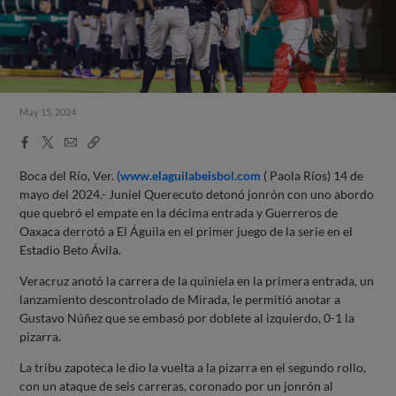
May 15, 2024
Facebook
X
Email
Copy
Share
Share
Link
Boca del Río, Ver.
(www.elaguilabeisbol.com
( Paola Ríos) 14 de
mayo del 2024.- Juniel Querecuto detonó jonrón con uno abordo
que quebró el empate en la décima entrada y Guerreros de
Oaxaca derrotó a El Águila en el primer juego de la serie en el
Estadio Beto Ávila.
Veracruz anotó la carrera de la quiniela en la primera entrada, un
lanzamiento descontrolado de Mirada, le permitió anotar a
Gustavo Núñez que se embasó por doblete al izquierdo, 0-1 la
pizarra.
La tribu zapoteca le dio la vuelta a la pizarra en el segundo rollo,
con un ataque de seis carreras, coronado por un jonrón al