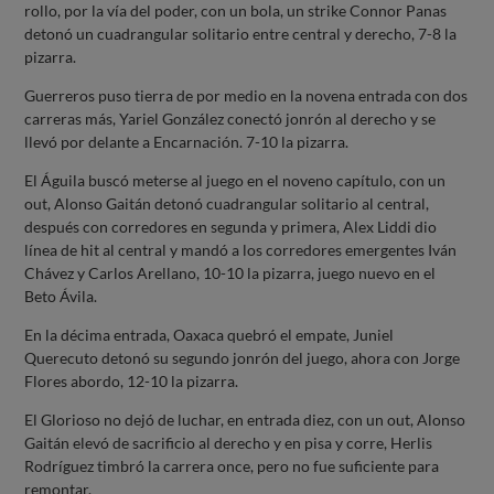
rollo, por la vía del poder, con un bola, un strike Connor Panas
detonó un cuadrangular solitario entre central y derecho, 7-8 la
pizarra.
Guerreros puso tierra de por medio en la novena entrada con dos
carreras más, Yariel González conectó jonrón al derecho y se
llevó por delante a Encarnación. 7-10 la pizarra.
El Águila buscó meterse al juego en el noveno capítulo, con un
out, Alonso Gaitán detonó cuadrangular solitario al central,
después con corredores en segunda y primera, Alex Liddi dio
línea de hit al central y mandó a los corredores emergentes Iván
Chávez y Carlos Arellano, 10-10 la pizarra, juego nuevo en el
Beto Ávila.
En la décima entrada, Oaxaca quebró el empate, Juniel
Querecuto detonó su segundo jonrón del juego, ahora con Jorge
Flores abordo, 12-10 la pizarra.
El Glorioso no dejó de luchar, en entrada diez, con un out, Alonso
Gaitán elevó de sacrificio al derecho y en pisa y corre, Herlis
Rodríguez timbró la carrera once, pero no fue suficiente para
remontar.