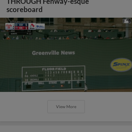
THROUGH Fenway-esque
scoreboard
View More