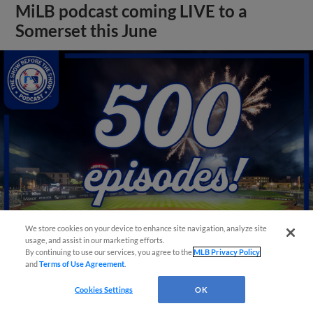
MiLB podcast coming LIVE to a
Somerset this June
We store cookies on your device to enhance site navigation, analyze site
usage, and assist in our marketing efforts.
By continuing to use our services, you agree to the
MLB Privacy Policy
View More
and
Terms of Use Agreement
.
Cookies Settings
OK