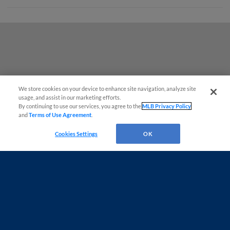
We store cookies on your device to enhance site navigation, analyze site
usage, and assist in our marketing efforts.
By continuing to use our services, you agree to the
MLB Privacy Policy
and
Terms of Use Agreement
.
Cookies Settings
OK
Terms of Use
Privacy Policy
Do Not Sell My Personal Data
Advertise on Our Digital Platforms
Cookies Settings