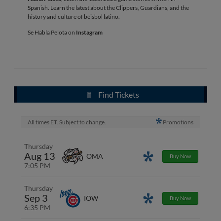
Spanish. Learn the latest about the Clippers, Guardians, and the
history and culture of béisbol latino.
Se Habla Pelota on
Instagram
Find Tickets
All times ET. Subject to change.
Promotions
Thursday
Aug 13
Promotions
OMA
Buy Now
7:05 PM
Thursday
Sep 3
Promotions
IOW
Buy Now
6:35 PM