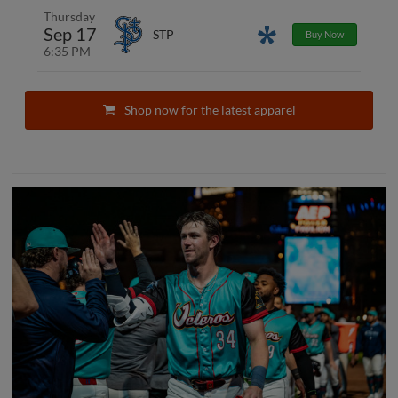
Thursday
Sep 17
Promotions
STP
Buy Now
6:35 PM
Shop now for the latest apparel