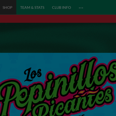
…
SHOP
TEAM & STATS
CLUB INFO