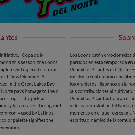
cantes
Sobre
nitiative, “Copa de la
Los Loons están emocionados de 
mond this season, the Loons
partidos en esta temporada en 
omplete with special uniforms,
Pepinillos Picantes del Norte. 
ere at Dow Diamond. A
música la cual crearán una átmo
ayed in the Great Lakes Bay
los granjeros Hispanos en la re
el Norte pays homage to their
sus contribuciones al cultivar un
re crops – the pickle.
Pepinillos Picantes honran el i
munity has created throughout
y de manera similar del Norte, es
s commonly used by Latinos
momento en el que regresan a Mi
color palette signifies the
espíritu dinámico de la comunid
generation.