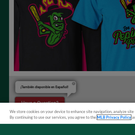
¡También disponible en Español!
Have a Question?
We store cookies on your device to enhance site navigation, analyze site 
By continuing to use our services, you agree to the
MLB Privacy Policy
a
Terms of Use
Privacy Policy
Do Not Sell My Per