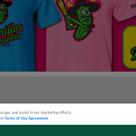
usage, and assist in our marketing efforts.
nd
Terms of Use Agreement
.
sonal Data
Advertise on Our Digital Platforms