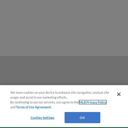
We store cookies on your device to enhance site navigation, analyze site
¡También disponible en Español!
usage, and assist in our marketing efforts.
By continuing to use our services, you agree to the
MLB Privacy Policy
and
Terms of Use Agreement
.
Questions?
Cookies Settings
OK